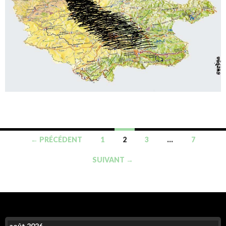
← PRÉCÉDENT
1
2
3
…
7
SUIVANT →
août 2026