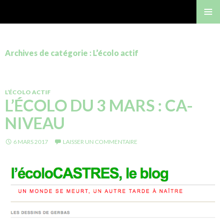
Gérard Bastide
MENU
PRINCI
Archives de catégorie : L’écolo actif
L’ÉCOLO ACTIF
L’ÉCOLO DU 3 MARS : CA-
NIVEAU
6 MARS 2017
LAISSER UN COMMENTAIRE