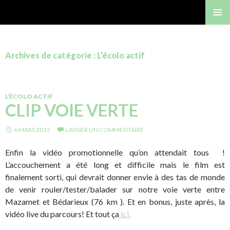
Gérard Bastide
MENU
PRINCI
Archives de catégorie : L’écolo actif
L’ÉCOLO ACTIF
CLIP VOIE VERTE
6 MARS 2015
LAISSER UN COMMENTAIRE
Enfin la vidéo promotionnelle qu’on attendait tous !
L’accouchement a été long et difficile mais le film est
finalement sorti, qui devrait donner envie à des tas de monde
de venir rouler/tester/balader sur notre voie verte entre
Mazamet et Bédarieux (76 km ). Et en bonus, juste après, la
vidéo live du parcours! Et tout ça
ici.