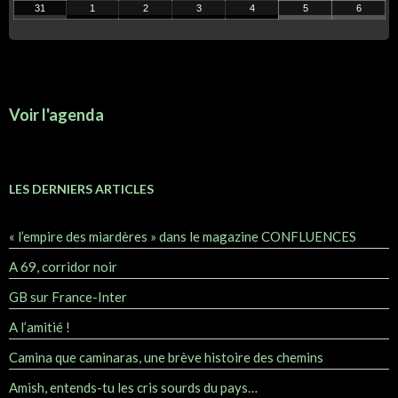
31
1
2
3
4
5
6
Voir l'agenda
LES DERNIERS ARTICLES
« l’empire des miardères » dans le magazine CONFLUENCES
A 69, corridor noir
GB sur France-Inter
A l’amitié !
Camina que caminaras, une brève histoire des chemins
Amish, entends-tu les cris sourds du pays…