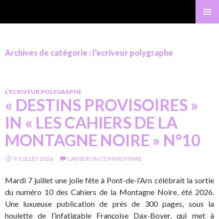
Gérard Bastide
MENU
PRINCI
Archives de catégorie : l’ecriveur polygraphe
L'ECRIVEUR POLYGRAPHE
« DESTINS PROVISOIRES »
IN « LES CAHIERS DE LA
MONTAGNE NOIRE » N°10
9 JUILLET 2026
LAISSER UN COMMENTAIRE
Mardi 7 juillet une jolie fête à Pont-de-l’Arn célébrait la sortie
du numéro 10 des Cahiers de la Montagne Noire, été 2026.
Une luxueuse publication de près de 300 pages, sous la
houlette de l’infatigable Françoise Dax-Boyer, qui met à