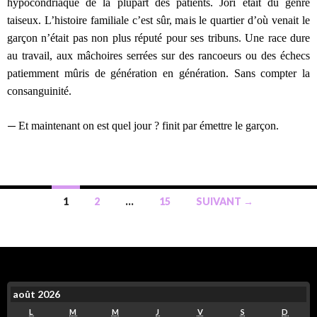
hypocondriaque de la plupart des patients. Jori était du genre
taiseux. L’histoire familiale c’est sûr, mais le quartier d’où venait le
garçon n’était pas non plus réputé pour ses tribuns. Une race dure
au travail, aux mâchoires serrées sur des rancoeurs ou des échecs
patiemment mûris de génération en génération. Sans compter la
consanguinité.
—
Et maintenant on est quel jour ? finit par émettre le garçon.
1
2
…
15
SUIVANT →
août 2026
L
M
M
J
V
S
D