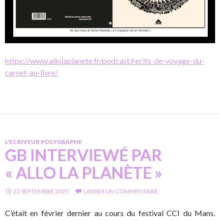
https://www.allolaplanete.fr/podcast/recits-de-voyage-du-
carnet-au-livre/
L'ECRIVEUR POLYGRAPHE
GB INTERVIEWÉ PAR
« ALLO LA PLANÈTE »
22 SEPTEMBRE 2025
LAISSER UN COMMENTAIRE
C’était en février dernier au cours du festival CCI du Mans.