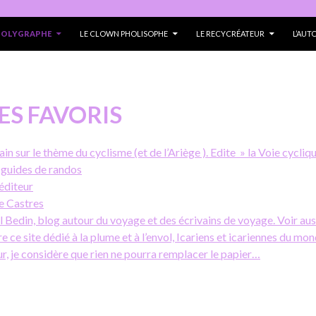
 POLYGRAPHE
LE CLOWN PHOLISOPHE
LE RECYCRÉATEUR
L’AUT
ES FAVORIS
in sur le thème du cyclisme (et de l’Ariège ). Edite » la Voie cycliq
 guides de randos
 éditeur
e Castres
el Bedin, blog autour du voyage et des écrivains de voyage. Voir a
e ce site dédié à la plume et à l’envol, Icariens et icariennes du mon
ur, je considère que rien ne pourra remplacer le papier…