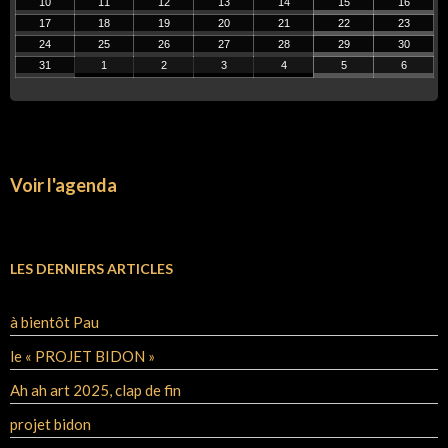
10
11
12
13
14
15
16
17
18
19
20
21
22
23
24
25
26
27
28
29
30
31
1
2
3
4
5
6
Voir l'agenda
LES DERNIERS ARTICLES
à bientôt Pau
le « PROJET BIDON »
Ah ah art 2025, clap de fin
projet bidon