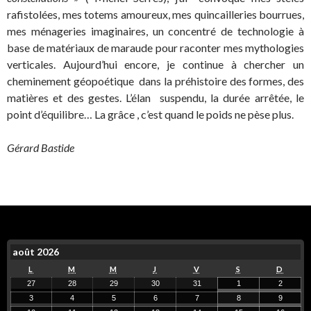
rafistolées, mes totems amoureux, mes quincailleries bourrues,
mes ménageries imaginaires, un concentré de technologie à
base de matériaux de maraude pour raconter mes mythologies
verticales. Aujourd’hui encore, je continue à chercher un
cheminement géopoétique dans la préhistoire des formes, des
matières et des gestes. L’élan suspendu, la durée arrêtée, le
point d’équilibre… La grâce , c’est quand le poids ne pèse plus.
Gérard Bastide
août 2026
L
M
M
J
V
S
D
27
28
29
30
31
1
2
3
4
5
6
7
8
9