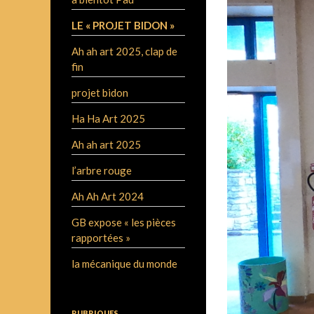
LE « PROJET BIDON »
Ah ah art 2025, clap de
fin
projet bidon
Ha Ha Art 2025
Ah ah art 2025
l’arbre rouge
Ah Ah Art 2024
GB expose « les pièces
rapportées »
la mécanique du monde
RUBRIQUES