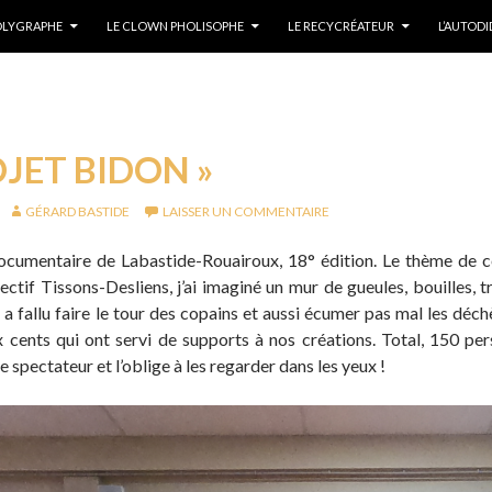
POLYGRAPHE
LE CLOWN PHOLISOPHE
LE RECYCRÉATEUR
L’AUTOD
OJET BIDON »
GÉRARD BASTIDE
LAISSER UN COMMENTAIRE
documentaire de Labastide-Rouairoux, 18° édition. Le thème de c
ctif Tissons-Desliens, j’ai imaginé un mur de gueules, bouilles, t
l a fallu faire le tour des copains et aussi écumer pas mal les dé
 cents qui ont servi de supports à nos créations. Total, 150 p
le spectateur et l’oblige à les regarder dans les yeux !