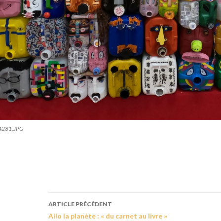
281.JPG
ARTICLE PRÉCÉDENT
Allo la planète : « du carnet au livre »