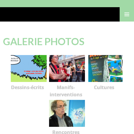
Gérard Bastide
MENU
PRINCI
GALERIE PHOTOS
Dessins-écrits
Manifs-
Cultures
interventions
Rencontres