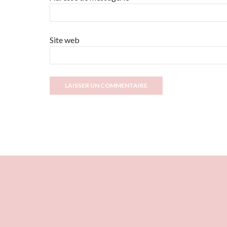
Site web
ous droits réservés - 2005-2026 - Site réalisé par :
Duaner Créations
-
Mentions légal