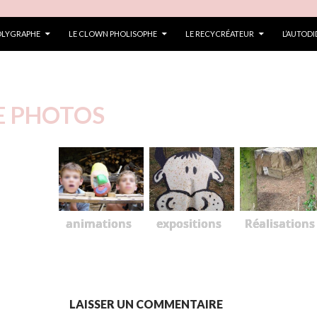
POLYGRAPHE
LE CLOWN PHOLISOPHE
LE RECYCRÉATEUR
L’AUTOD
E PHOTOS
animations
expositions
Réalisations
LAISSER UN COMMENTAIRE