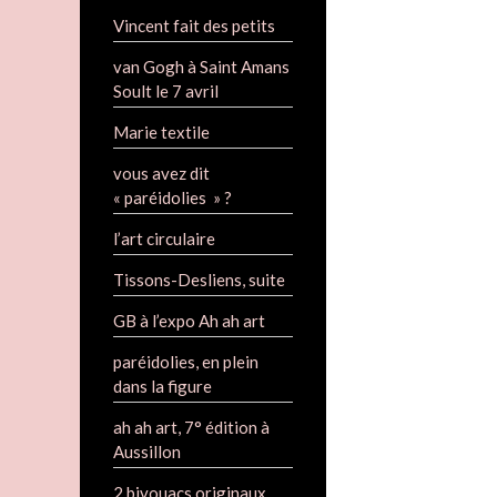
Vincent fait des petits
van Gogh à Saint Amans
Soult le 7 avril
Marie textile
vous avez dit
« paréidolies » ?
l’art circulaire
Tissons-Desliens, suite
GB à l’expo Ah ah art
paréidolies, en plein
dans la figure
ah ah art, 7° édition à
Aussillon
2 bivouacs originaux