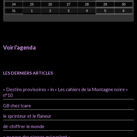
24
25
26
27
28
29
30
31
1
2
3
4
5
6
Voir l'agenda
LES DERNIERS ARTICLES
« Destins provisoires » in « Les cahiers de la Montagne noire »
n°10
GB chez Icare
le sprinteur et le flaneur
dé-chiffrer le monde
« au pays des pierres qui parlent »