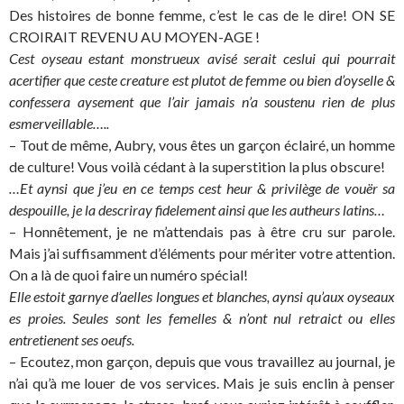
Des histoires de bonne femme, c’est le cas de le dire! ON SE
CROIRAIT REVENU AU MOYEN-AGE !
Cest oyseau estant monstrueux avisé serait ceslui qui pourrait
acertifier que ceste creature est plutot de femme ou bien d’oyselle &
confessera aysement que l’air jamais n’a soustenu rien de plus
esmerveillable…..
– Tout de même, Aubry, vous êtes un garçon éclairé, un homme
de culture! Vous voilà cédant à la superstition la plus obscure!
…Et aynsi que j’eu en ce temps cest heur & privilège de vouër sa
despouille, je la descriray fidelement ainsi que les autheurs latins…
– Honnêtement, je ne m’attendais pas à être cru sur parole.
Mais j’ai suffisamment d’éléments pour mériter votre attention.
On a là de quoi faire un numéro spécial!
Elle estoit garnye d’aelles longues et blanches, aynsi qu’aux oyseaux
es proies. Seules sont les femelles & n’ont nul retraict ou elles
entretienent ses oeufs.
– Ecoutez, mon garçon, depuis que vous travaillez au journal, je
n’ai qu’à me louer de vos services. Mais je suis enclin à penser