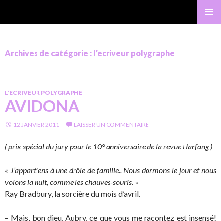
Gérard Bastide
MENU
PRINCI
Archives de catégorie : l’ecriveur polygraphe
L'ECRIVEUR POLYGRAPHE
AVIDONA
12 JANVIER 2011
LAISSER UN COMMENTAIRE
( prix spécial du jury pour le 10° anniversaire de la revue Harfang )
« J’appartiens à une drôle de famille.. Nous dormons le jour et nous
volons la nuit, comme les chauves-souris. »
Ray Bradbury, la sorcière du mois d’avril.
– Mais, bon dieu, Aubry, ce que vous me racontez est insensé!