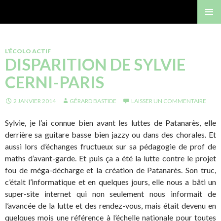
Gérard Bastide
MENU
PRINCI
L’ÉCOLO ACTIF
DISPARITION DE SYLVIE
CERNI-PARIS
2 JANVIER 2014
GÉRARD BASTIDE
LAISSER UN COMMENTAIRE
Sylvie, je l’ai connue bien avant les luttes de Patanarès, elle
derrière sa guitare basse bien jazzy ou dans des chorales. Et
aussi lors d’échanges fructueux sur sa pédagogie de prof de
maths d’avant-garde. Et puis ça a été la lutte contre le projet
fou de méga-décharge et la création de Patanarès. Son truc,
c’était l’informatique et en quelques jours, elle nous a bâti un
super-site internet qui non seulement nous informait de
l’avancée de la lutte et des rendez-vous, mais était devenu en
quelques mois une référence à l’échelle nationale pour toutes