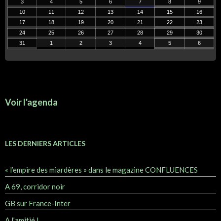
3
4
5
6
7
8
9
10
11
12
13
14
15
16
17
18
19
20
21
22
23
24
25
26
27
28
29
30
31
1
2
3
4
5
6
Voir l'agenda
LES DERNIERS ARTICLES
« l’empire des miardères » dans le magazine CONFLUENCES
A 69, corridor noir
GB sur France-Inter
A l’amitié !