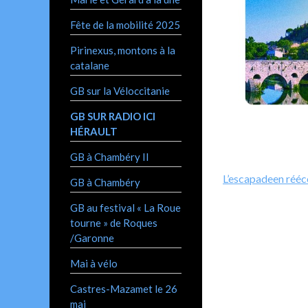
Fête de la mobilité 2025
Pirinexus, montons à la
catalane
GB sur la Véloccitanie
GB SUR RADIO ICI
HÉRAULT
GB à Chambéry II
L’escapadeen rééco
GB à Chambéry
GB au festival « La Roue
tourne » de Roques
/Garonne
Mai à vélo
Castres-Mazamet le 26
mai