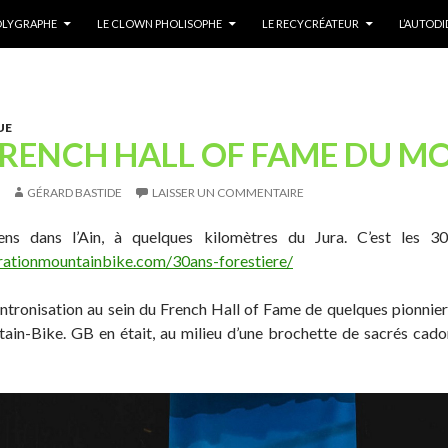
POLYGRAPHE
LE CLOWN PHOLISOPHE
LE RECYCRÉATEUR
L’AUTOD
UE
FRENCH HALL OF FAME DU M
GÉRARD BASTIDE
LAISSER UN COMMENTAIRE
ens dans l’Ain, à quelques kilomètres du Jura. C’est les 3
erationmountainbike.com/30ans-forestiere/
tronisation au sein du French Hall of Fame de quelques pionniers d
in-Bike. GB en était, au milieu d’une brochette de sacrés cadors 