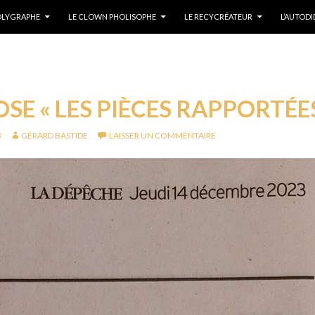
POLYGRAPHE
LE CLOWN PHOLISOPHE
LE RECYCRÉATEUR
L’AUTOD
SE « LES PIÈCES RAPPORTÉES
3
GÉRARD BASTIDE
LAISSER UN COMMENTAIRE