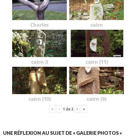
Charles
cairn
cairn-3
cairn (11)
cairn (10)
cairn (9)
«
‹
›
»
1
de
2
UNE RÉFLEXION AU SUJET DE « GALERIE PHOTOS »