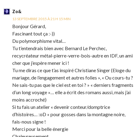
Zo&
13 SEPTEMBRE 2015 À 21 H 15 MIN
Bonjour Gérard,
Fascinant tout ça :-))
Du polymorphisme vital…
Tu t’entendrais bien avec Bernard Le Perchec,
recycréateur métal-pierre-verre-bois-autre en IDF, un ami
cher que j’espère mener ici !
Tu me diras ce que t’as inspiré Christiane Singer (Eloge du
mariage, de l’engagement et autres folies », « Ou cours-tu ?
Ne sais-tu pas que le ciel est en toi ? » « derniers fragments
d’un long voyage »… elle a écrit des romans aussi, mais j’ai
moins accroché)
Si tu fais un atelier « devenir conteur/domptrice
d’histoires… :oD » pour gosses dans la montagne noire,
fais-nous signe !
Merci pour la belle énergie
Chaleureusement,