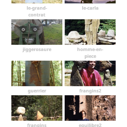
le-grand-
le-carla
contrat
jiggerosaure
homme-en-
piece
guerrier
frangins2
frangins
equilibre2