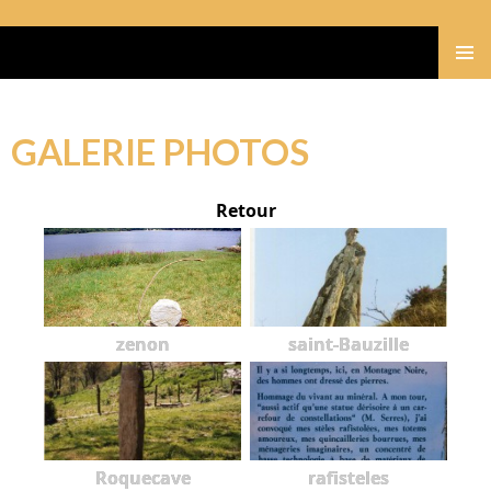
Gérard Bastide
MENU
PRINCI
GALERIE PHOTOS
Retour
zenon
saint-Bauzille
Roquecave
rafisteles