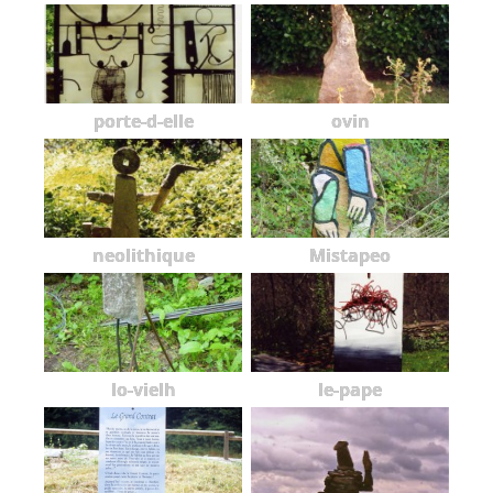
porte-d-elle
ovin
neolithique
Mistapeo
lo-vielh
le-pape