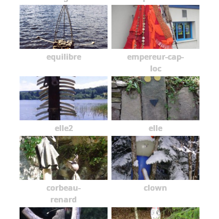
equilibre
empereur-cap-
loc
elle2
elle
corbeau-
clown
renard