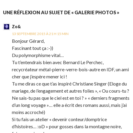
UNE RÉFLEXION AU SUJET DE « GALERIE PHOTOS »
Zo&
13 SEPTEMBRE 2015 À 21 H 15 MIN
Bonjour Gérard,
Fascinant tout ça :-))
Du polymorphisme vital…
Tu t’entendrais bien avec Bernard Le Perchec,
recycréateur métal-pierre-verre-bois-autre en IDF, un ami
cher que j’espère mener ici !
Tu me diras ce que t’as inspiré Christiane Singer (Eloge du
mariage, de l’engagement et autres folies », « Ou cours-tu ?
Ne sais-tu pas que le ciel est en toi ? » « derniers fragments
d’un long voyage »… elle a écrit des romans aussi, mais j’ai
moins accroché)
Si tu fais un atelier « devenir conteur/domptrice
d’histoires… :oD » pour gosses dans la montagne noire,