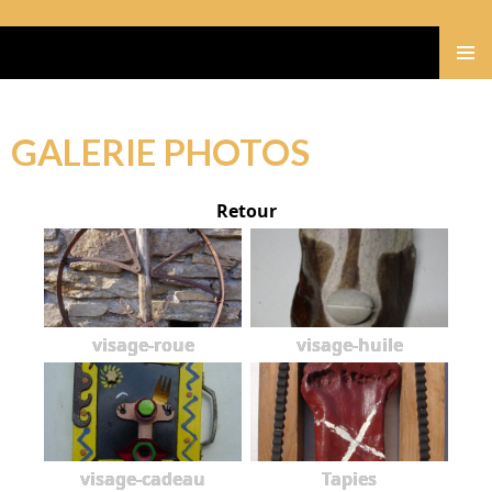
Gérard Bastide
MENU
PRINCI
GALERIE PHOTOS
Retour
visage-roue
visage-huile
visage-cadeau
Tapies