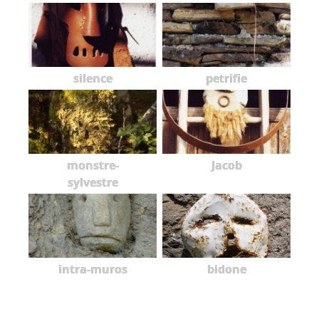
silence
petrifie
monstre-
Jacob
sylvestre
intra-muros
bidone