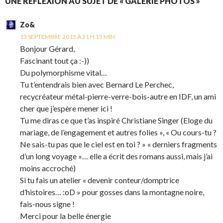
UNE RÉFLEXION AU SUJET DE « GALERIE PHOTOS »
Zo&
13 SEPTEMBRE 2015 À 21 H 15 MIN
Bonjour Gérard,
Fascinant tout ça :-))
Du polymorphisme vital…
Tu t’entendrais bien avec Bernard Le Perchec,
recycréateur métal-pierre-verre-bois-autre en IDF, un ami
cher que j’espère mener ici !
Tu me diras ce que t’as inspiré Christiane Singer (Eloge du
mariage, de l’engagement et autres folies », « Ou cours-tu ?
Ne sais-tu pas que le ciel est en toi ? » « derniers fragments
d’un long voyage »… elle a écrit des romans aussi, mais j’ai
moins accroché)
Si tu fais un atelier « devenir conteur/domptrice
d’histoires… :oD » pour gosses dans la montagne noire,
fais-nous signe !
Merci pour la belle énergie