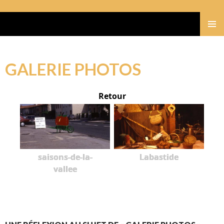
Gérard Bastide
MENU
PRINCI
GALERIE PHOTOS
Retour
saisons-de-la-
Labastide
vallee