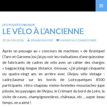
Gérard Bastide
MENU
PRINCI
LE CYCLISTE OBLIQUE
LE VÉLO À L’ANCIENNE
28 JUIN 2018
GÉRARD BASTIDE
LAISSER UN COMMENTAIRE
Après un passage au « concours de machines » de Bruniquel
(Tarn-et Garonne )où j’ai pu voir les réalisations d’une quinzaine
de fabricants de cadres de vélo avec un cahier des charges
« bagpacking-longue distance -bivouac »,j’ai plongé cinquante
ou quatre-vingt ans en arrière avec l’Anjou vélo vintage :
cadre,Saumur sur les bords de Loire,quelques 8500
participants rétro-chapeau melon-bretelles-moustaches-jupe
plissée, les paysages de l’Anjou, le Crémant du bord de Loire, la
visite de caves, champignonnières, châteaux, etc …super beau
temps, on a aimé !