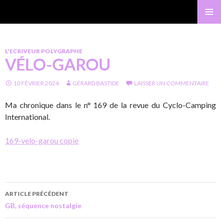
Gérard Bastide
MENU
PRINCI
L'ECRIVEUR POLYGRAPHE
VÉLO-GAROU
10 FÉVRIER 2024
GÉRARD BASTIDE
LAISSER UN COMMENTAIRE
Ma chronique dans le n° 169 de la revue du Cyclo-Camping
International.
169-velo-garou copie
ARTICLE PRÉCÉDENT
GB, séquence nostalgie