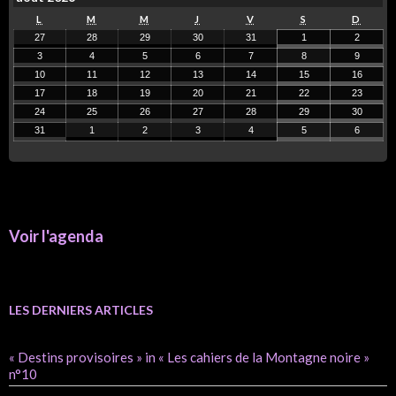
L
M
M
J
V
S
D
27
28
29
30
31
1
2
3
4
5
6
7
8
9
10
11
12
13
14
15
16
17
18
19
20
21
22
23
24
25
26
27
28
29
30
31
1
2
3
4
5
6
Voir l'agenda
LES DERNIERS ARTICLES
« Destins provisoires » in « Les cahiers de la Montagne noire »
n°10