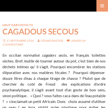
Gérard Bastide
MENU
PRINCI
L’AUTOARCHITECTE
CAGADOUS SECOUS
17 SEPTEMBRE 2016
GÉRARD BASTIDE
LAISSER UN
COMMENTAIRE
En occitan normalisé
cagadors secòs
, en français toilettes
sèches. Bref, inutile de tourner autour du pot, c’est bien de nos
déchets intimes qu’ il s’agit. Pourquoi encombrer les stations
d’épuration avec nos matières fécales ? Pourquoi dépenser
douze litres d’eau à chaque tirage de chasse ? Plutot que de
chercher du coté de Freud des explications d’ordre
psychanalytique, il s’agit avant tout d’un geste de bon sens,
sinon politique . « Quoi ? vous faites caca dans de l’eau potable
? » s’exclamait un petit Africain. Donc choix assumé d’utiliser
un seau ( en inox, plutôt qu’en plastique pour éviter les