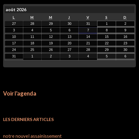
août 2026
L
M
M
J
V
S
D
27
28
29
30
31
1
2
3
4
5
6
7
8
9
10
11
12
13
14
15
16
17
18
19
20
21
22
23
24
25
26
27
28
29
30
31
1
2
3
4
5
6
Voir l'agenda
LES DERNIERS ARTICLES
notre nouvel assainissement