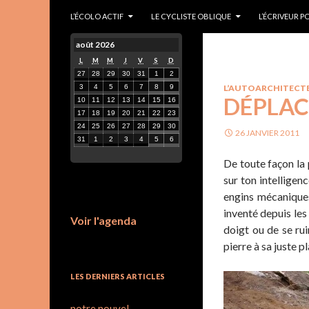
Gérard Bastide
L’ÉCOLO ACTIF
LE CYCLISTE OBLIQUE
L’ÉCRIVEUR 
août 2026
L
M
M
J
V
S
D
27
28
29
30
31
1
2
3
4
5
6
7
8
9
L’AUTOARCHITECT
DÉPLAC
10
11
12
13
14
15
16
17
18
19
20
21
22
23
24
25
26
27
28
29
30
26 JANVIER 2011
31
1
2
3
4
5
6
De toute façon la p
sur ton intelligenc
engins mécaniques
inventé depuis les 
Voir l'agenda
doigt ou de se rui
pierre à sa juste p
LES DERNIERS ARTICLES
notre nouvel