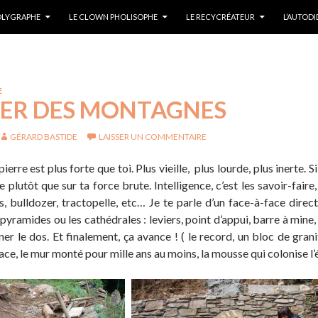
POLYGRAPHE
LE CLOWN PHOLISOPHE
LE RECYCRÉATEUR
L’AUTOD
E
ER DES MONTAGNES
GÉRARD BASTIDE
LAISSER UN COMMENTAIRE
ierre est plus forte que toi. Plus vieille, plus lourde, plus inerte
e plutôt que sur ta force brute. Intelligence, c’est les savoir-faire,
, bulldozer, tractopelle, etc… Je te parle d’un face-à-face direc
pyramides ou les cathédrales : leviers, point d’appui, barre à mine,
ner le dos. Et finalement, ça avance ! ( le record, un bloc de gran
lace, le mur monté pour mille ans au moins, la mousse qui colonise l’