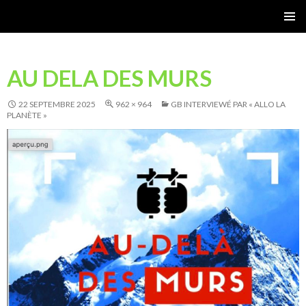
Gérard Bastide
MENU
PRINCI
AU DELA DES MURS
22 SEPTEMBRE 2025
962 × 964
GB INTERVIEWÉ PAR « ALLO LA
PLANÈTE »