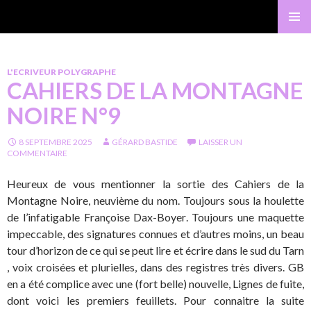
Gérard Bastide
MENU
PRINCI
L'ECRIVEUR POLYGRAPHE
CAHIERS DE LA MONTAGNE
NOIRE N°9
8 SEPTEMBRE 2025
GÉRARD BASTIDE
LAISSER UN
COMMENTAIRE
Heureux de vous mentionner la sortie des Cahiers de la
Montagne Noire, neuvième du nom. Toujours sous la houlette
de l’infatigable Françoise Dax-Boyer. Toujours une maquette
impeccable, des signatures connues et d’autres moins, un beau
tour d’horizon de ce qui se peut lire et écrire dans le sud du Tarn
, voix croisées et plurielles, dans des registres très divers. GB
en a été complice avec une (fort belle) nouvelle, Lignes de fuite,
dont voici les premiers feuillets. Pour connaitre la suite