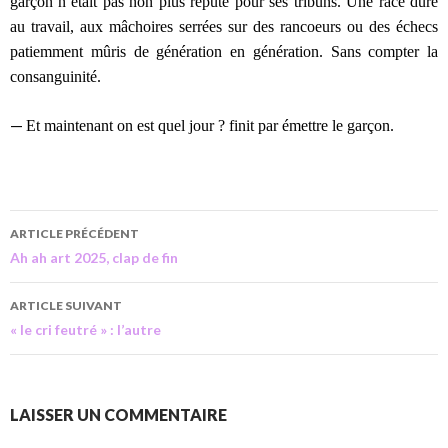
garçon n’était pas non plus réputé pour ses tribuns. Une race dure
au travail, aux mâchoires serrées sur des rancoeurs ou des échecs
patiemment mûris de génération en génération. Sans compter la
consanguinité.
—
Et maintenant on est quel jour ? finit par émettre le garçon.
ARTICLE PRÉCÉDENT
Ah ah art 2025, clap de fin
ARTICLE SUIVANT
« le cri feutré » : l’autre
LAISSER UN COMMENTAIRE