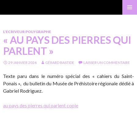
Gérard Bastide
MENU
PRINCI
L'ECRIVEUR POLYGRAPHE
« AU PAYS DES PIERRES QUI
PARLENT »
29 JANVIER 2026
GÉRARD BASTIDE
LAISSER UN COMMENTAIRE
Texte paru dans le numéro spécial des « cahiers du Saint-
Ponais », du bulletin du Musée de Préhistoire régionale dédié à
Gabriel Rodriguez.
au pays des pierres qui parlent copie