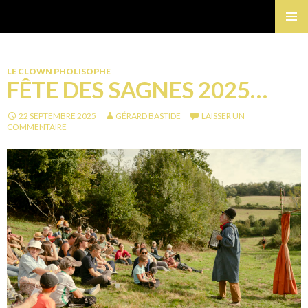
Gérard Bastide
MENU
PRINCI
LE CLOWN PHOLISOPHE
FÊTE DES SAGNES 2025…
22 SEPTEMBRE 2025
GÉRARD BASTIDE
LAISSER UN
COMMENTAIRE