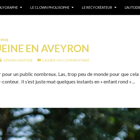
POLYGRAPHE
LE CLOWN PHOLISOPHE
LE RECYCRÉATEUR
L’AUTOD
OPHE
EINE EN AVEYRON
GÉRARD BASTIDE
LAISSER UN COMMENTAIRE
er pour un public nombreux. Las, trop peu de monde pour que cela
conteur. Il s’est juste mué quelques instants en « enfant rond »…