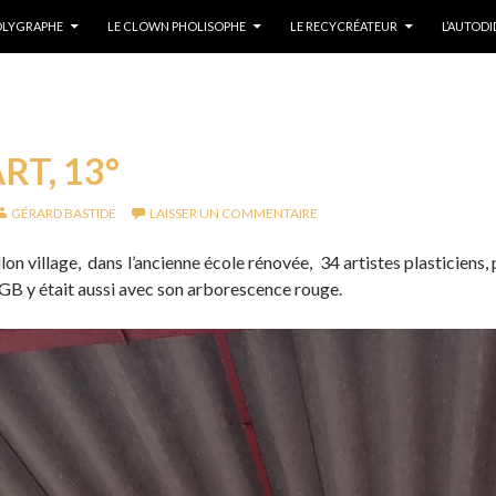
POLYGRAPHE
LE CLOWN PHOLISOPHE
LE RECYCRÉATEUR
L’AUTOD
RT, 13°
GÉRARD BASTIDE
LAISSER UN COMMENTAIRE
lon village, dans l’ancienne école rénovée, 34 artistes plasticiens
 GB y était aussi avec son arborescence rouge.