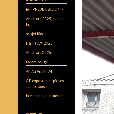
le « PROJET BIDON »
Ah ah art 2025, clap de
fin
projet bidon
Ha Ha Art 2025
Ah ah art 2025
l’arbre rouge
Ah Ah Art 2024
GB expose « les pièces
rapportées »
la mécanique du monde
RUBRIQUES