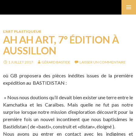
Gérard Bastide
MENU
PRINCI
L'ART PLASTIQUEUR
AH AH ART, 7° ÉDITION À
AUSSILLON
1 JUILLET 2017
GÉRARD BASTIDE
LAISSER UN COMMENTAIRE
où GB proposera des pièces inédites issues de la première
expédition au BASTIDISTAN :
» Nous nous doutions qu’il devait bien exister une terre entre le
Kamchatka et les Caraïbes. Mais quelle ne fut pas notre
surprise lorsque notre mission d’exploration découvrit pour la
première fois un nouvel incontinent que nous baptisâmes le
Bastidistan ( de «basti», construit et «distan», éloigné ).
Nous avons pu entrer en contact avec les indigènes et