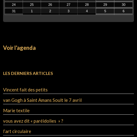
24
25
26
27
28
29
30
31
1
2
3
4
5
6
Voir l'agenda
LES DERNIERS ARTICLES
Vincent fait des petits
van Gogh à Saint Amans Soult le 7 avril
Marie textile
vous avez dit « paréidolies » ?
l’art circulaire