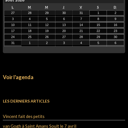
L
M
M
J
V
S
D
27
28
29
30
31
1
2
3
4
5
6
7
8
9
10
11
12
13
14
15
16
17
18
19
20
21
22
23
24
25
26
27
28
29
30
31
1
2
3
4
5
6
Voir l'agenda
LES DERNIERS ARTICLES
Vincent fait des petits
van Gogh à Saint Amans Soult le 7 avril