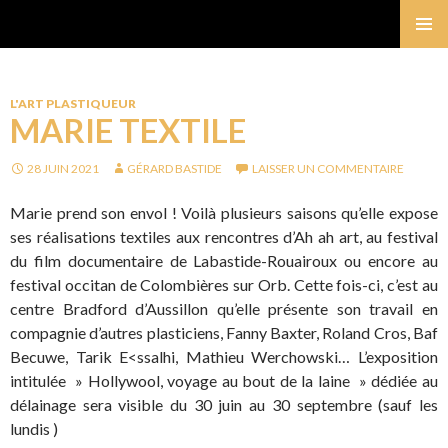
Gérard Bastide
MENU
PRINCI
L'ART PLASTIQUEUR
MARIE TEXTILE
28 JUIN 2021
GÉRARD BASTIDE
LAISSER UN COMMENTAIRE
Marie prend son envol ! Voilà plusieurs saisons qu’elle expose
ses réalisations textiles aux rencontres d’Ah ah art, au festival
du film documentaire de Labastide-Rouairoux ou encore au
festival occitan de Colombières sur Orb. Cette fois-ci, c’est au
centre Bradford d’Aussillon qu’elle présente son travail en
compagnie d’autres plasticiens, Fanny Baxter, Roland Cros, Baf
Becuwe, Tarik E<ssalhi, Mathieu Werchowski… L’exposition
intitulée » Hollywool, voyage au bout de la laine » dédiée au
délainage sera visible du 30 juin au 30 septembre (sauf les
lundis )