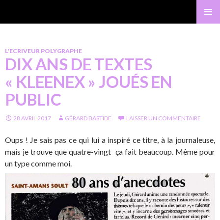
Gérard Bastide
MENU
PRINCI
L'ECRIVEUR POLYGRAPHE
DIX ANS DE TEXTES
« KLEENEX » JOUÉS EN
PUBLIC
28 AVRIL 2017
GÉRARD BASTIDE
LAISSER UN COMMENTAIRE
Oups ! Je sais pas ce qui lui a inspiré ce titre, à la journaleuse,
mais je trouve que quatre-vingt ça fait beaucoup. Même pour
un type comme moi.