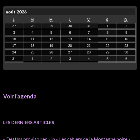
août 2026
L
M
M
J
V
S
D
27
28
29
30
31
1
2
3
4
5
6
7
8
9
10
11
12
13
14
15
16
17
18
19
20
21
22
23
24
25
26
27
28
29
30
31
1
2
3
4
5
6
Voir l'agenda
LES DERNIERS ARTICLES
« Destins provisoires » in « Les cahiers de la Montagne noire »