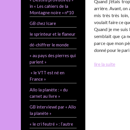
Quand j’étais trop
in « Les cahiers de la
arrière. Avant, on 
Montagne noire » n°10
mis très très loin
voulait faire ce que 
GB chez Icare
Quand je me suis lâ
le sprinteur et le flaneur
semblait que ça ne
parce que mon père
dé-chiffrer le monde
donné pour le pari 
« au pays des pierres qui
parlent »
lire la suite
» le VTT est né en
France »
Allo la planète : « du
carnet au livre »
GB interviewé par « Allo
la planète »
« le cri feutré » : l’autre