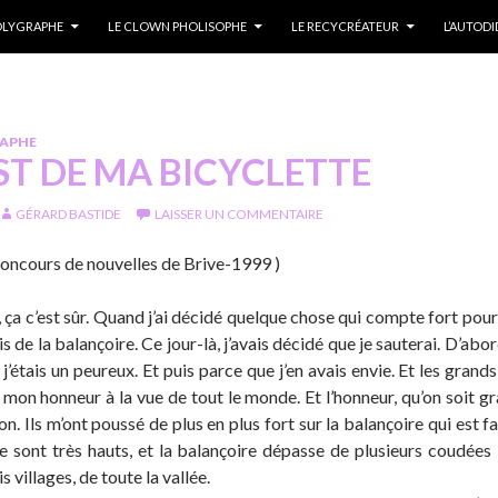
POLYGRAPHE
LE CLOWN PHOLISOPHE
LE RECYCRÉATEUR
L’AUTOD
RAPHE
ST DE MA BICYCLETTE
GÉRARD BASTIDE
LAISSER UN COMMENTAIRE
concours de nouvelles de Brive-1999 )
i, ça c’est sûr. Quand j’ai décidé quelque chose qui compte fort pour 
de la balançoire. Ce jour-là, j’avais décidé que je sauterai. D’abor
j’étais un peureux. Et puis parce que j’en avais envie. Et les grands 
t mon honneur à la vue de tout le monde. Et l’honneur, qu’on soit gra
n. Ils m’ont poussé de plus en plus fort sur la balançoire qui est 
e sont très hauts, et la balançoire dépasse de plusieurs coudées l
s villages, de toute la vallée.