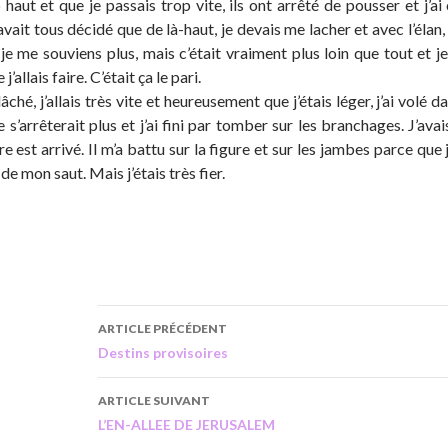
 haut et que je passais trop vite, ils ont arrêté de pousser et j’
avait tous décidé que de là-haut, je devais me lacher et avec l’élan, i
, je me souviens plus, mais c’était vraiment plus loin que tout et 
j’allais faire. C’était ça le pari.
ché, j’allais très vite et heureusement que j’étais léger, j’ai volé
 s’arrêterait plus et j’ai fini par tomber sur les branchages. J’ava
 est arrivé. Il m’a battu sur la figure et sur les jambes parce que 
de mon saut. Mais j’étais très fier.
ARTICLE PRÉCÉDENT
Destins provisoires
ARTICLE SUIVANT
L’EN-ALLEE DE JERUSALEM