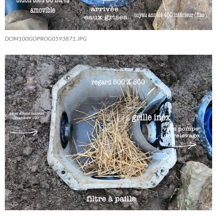
DCIM100GOPROG0593871.JPG