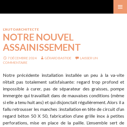
Gérard Bastide
MENU
PRINCI
L’AUTOARCHITECTE
NOTRE NOUVEL
ASSAINISSEMENT
7 DÉCEMBRE 2024
GÉRARD BASTIDE
LAISSER UN
COMMENTAIRE
Notre précédente installation installée un peu à la va-vite
n’était pas totalement satisfaisante: regard trop profond et
impossible à curer, pas de séparateur des graisses, pompe
immergée qui travaillait dans de mauvaises conditions (même
si elle a tenu huit ans) et qui disjonctait régulièrement. Alors il a
fallu retrousser les manches :installation en tête de circuit d’un
regard béton 50 X 50, fabrication d’une grille inox à petites
perforations, mise en place de la paille. L’ensemble sert de