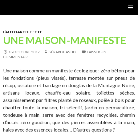
Gérard Bastide
MENU
PRINCI
L’AUTOARCHITECTE
UNE MAISON-MANIFESTE
18 OCTOBRE 2017
GÉRARD BASTIDE
LAISSER UN
COMMENTAIRE
Une maison comme un manifeste écologique : zéro béton pour
les fondations (pieux vissés), terrasse montée sur pneus de
récup, ossature et bardage en douglas de la Montagne Noire,
artisans locaux, chauffe-eau solaire, toilettes sèches,
assainissement par filtres planté de roseaux, poële à bois pour
chauffer toute la maison, tri sélectif, jardin en permaculture,
tondeuse à main, serre avec des fenêtres recyclées, chemin
d’accès zéro goudron, que des pierres assemblées à la main,
haies avec des essences locales… D’autres questions ?