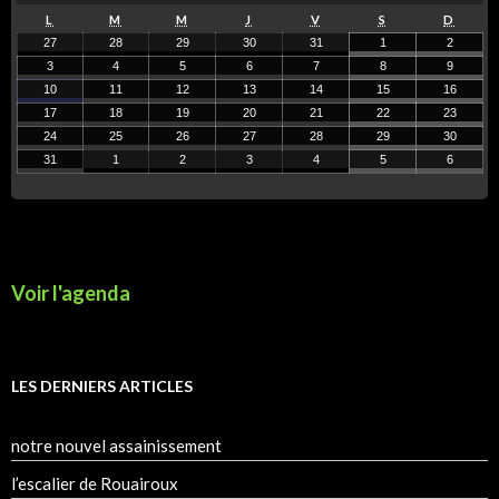
L
M
M
J
V
S
D
27
28
29
30
31
1
2
3
4
5
6
7
8
9
10
11
12
13
14
15
16
17
18
19
20
21
22
23
24
25
26
27
28
29
30
31
1
2
3
4
5
6
Voir l'agenda
LES DERNIERS ARTICLES
notre nouvel assainissement
l’escalier de Rouairoux