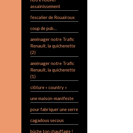
assainissement
l’escalier de Rouairoux
coup de pub…
aménager notre Trafic
Renault, la quichenette
(2)
aménager notre Trafic
Renault, la quichenette
(1)
clôture « country »
une maison-manifeste
pour fabriquer une serre
cagadous secous
bûche ton chauffage !