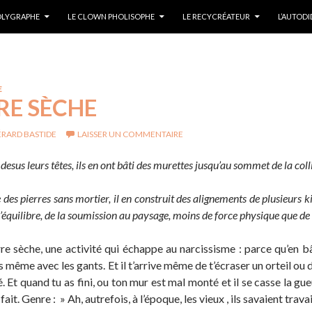
POLYGRAPHE
LE CLOWN PHOLISOPHE
LE RECYCRÉATEUR
L’AUTOD
E
RE SÈCHE
RARD BASTIDE
LAISSER UN COMMENTAIRE
desus leurs têtes, ils en ont bâti des murettes jusqu’au sommet de la col
e des pierres sans mortier, il en construit des alignements de plusieurs k
l’équilibre, de la soumission au paysage, moins de force physique que de
re sèche, une activité qui échappe au narcissisme : parce qu’en bât
s même avec les gants. Et il t’arrive même de t’écraser un orteil ou
é. Et quand tu as fini, ou ton mur est mal monté et il se casse la g
a fait. Genre : » Ah, autrefois, à l’époque, les vieux , ils savaient travai