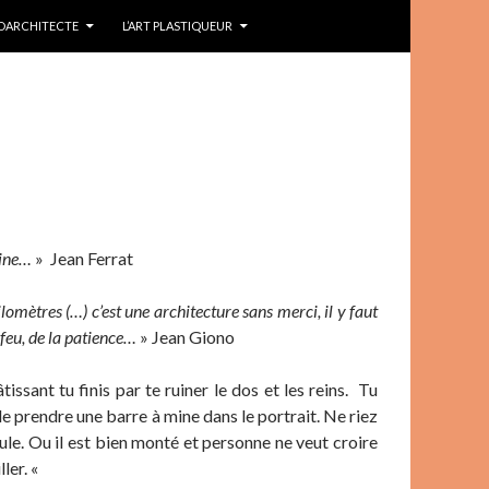
IDARCHITECTE
L’ART PLASTIQUEUR
line…
» Jean Ferrat
ilomètres (…) c’est une architecture sans merci, il y faut
 feu, de la patience…
» Jean Giono
issant tu finis par te ruiner le dos et les reins. Tu
 de prendre une barre à mine dans le portrait. Ne riez
ueule. Ou il est bien monté et personne ne veut croire
ller. «